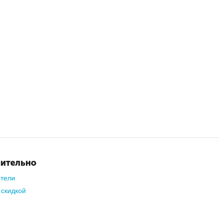
ительно
ители
 скидкой