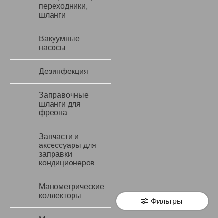
переходники,
шланги
Вакуумные
насосы
Дезинфекция
Заправочные
шланги для
фреона
Запчасти и
аксессуары для
заправки
кондиционеров
Манометрические
коллекторы
Фильтры