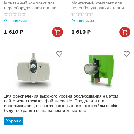
Монтажный комплект для
Монтажный комплект для
переоборудования станции
переоборудования станции
KONFORT на газ R134a
KONFORT на газ R1234yf
в наличии
в наличии
1 610
₽
1 610
₽
Для обеспечения высокого уровня обслуживания на этом
АРТИКУЛ:
S07554
АРТИКУЛ:
S07550
сайте используются файлы cookie. Продолжая его
Комплект для проверки
Идентификатор хладагента
использование, вы соглашаетесь с тем, что файлы cookie
эффективности системы А/С
для Konfort
будут сохраняться на вашем компьютере.
в наличии
в наличии
Хорошо
1 610
₽
1 610
₽