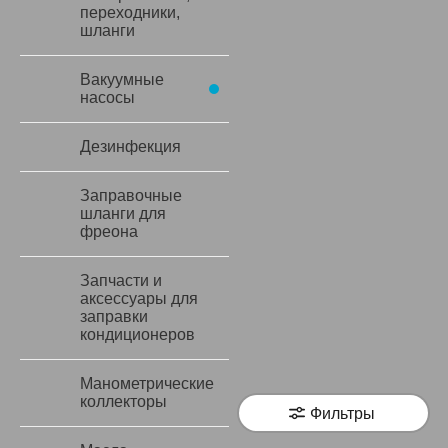
переходники,
шланги
Вакуумные
насосы
Дезинфекция
Заправочные
шланги для
фреона
Запчасти и
аксессуары для
заправки
кондиционеров
Манометрические
коллекторы
Фильтры