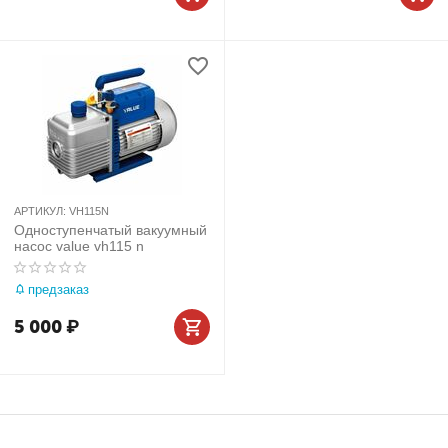
АРТИКУЛ:
VH115N
Одноступенчатый вакуумный
насос value vh115 n
предзаказ
5 000
₽