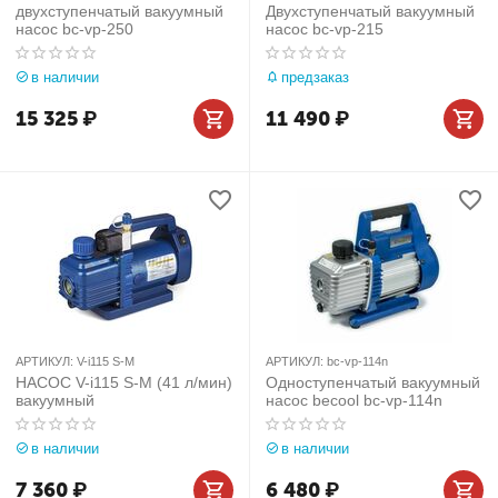
двухступенчатый вакуумный
Двухступенчатый вакуумный
насос bc-vp-250
насос bc-vp-215
в наличии
предзаказ
15 325
₽
11 490
₽
АРТИКУЛ:
V-i115 S-M
АРТИКУЛ:
bc-vp-114n
НАСОС V-i115 S-M (41 л/мин)
Одноступенчатый вакуумный
вакуумный
насос becool bc-vp-114n
в наличии
в наличии
7 360
₽
6 480
₽