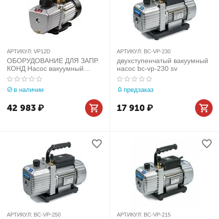
АРТИКУЛ:
VP12D
АРТИКУЛ:
BC-VP-230
ОБОРУДОВАНИЕ ДЛЯ ЗАПР.
двухступенчатый вакуумный
КОНД Насос вакуумный
насос bc-vp-230 sv
(2ступ. 278л/мин) VP12D
в наличии
предзаказ
42 983
₽
17 910
₽
АРТИКУЛ:
BC-VP-250
АРТИКУЛ:
BC-VP-215