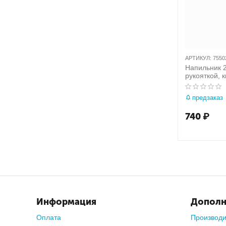
АРТИКУЛ:
7550
Напильник 2
рукояткой, 
сечения KI
10G
предзаказ
740
₽
Информация
Дополн
Оплата
Производ