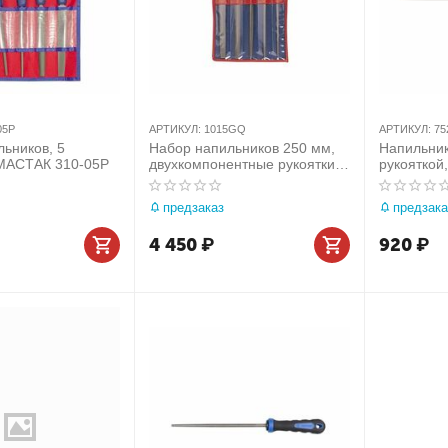
05P
АРТИКУЛ:
1015GQ
АРТИКУЛ:
75
ьников, 5
Набор напильников 250 мм,
Напильник
МАСТАК 310-05P
двухкомпонентные рукоятки,
рукояткой
5 предметов KING TONY
сечения K
1015GQ
10G
предзаказ
предзака
4 450
₽
920
₽