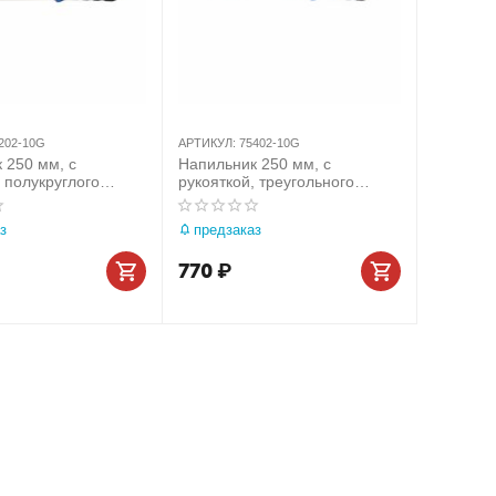
202-10G
АРТИКУЛ:
75402-10G
 250 мм, с
Напильник 250 мм, с
, полукруглого
рукояткой, треугольного
ING TONY 75202-
сечения KING TONY 75402-
10G
з
предзаказ
770
₽