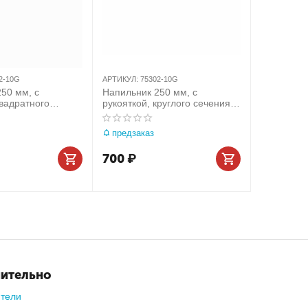
2-10G
АРТИКУЛ:
75302-10G
50 мм, с
Напильник 250 мм, с
квадратного
рукояткой, круглого сечения
NG TONY 75502-
KING TONY 75302-10G
предзаказ
700
₽
ительно
ители