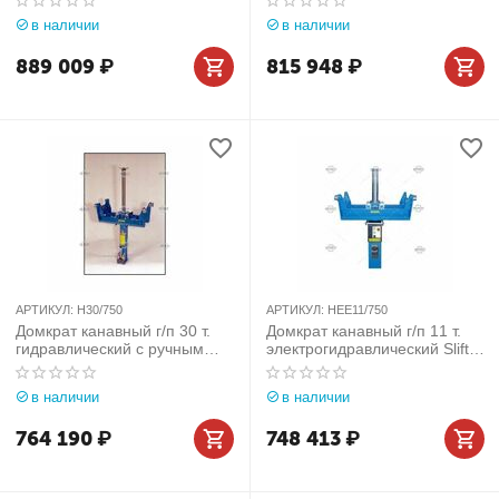
в наличии
в наличии
889 009
₽
815 948
₽
АРТИКУЛ:
H30/750
АРТИКУЛ:
HEE11/750
Домкрат канавный г/п 30 т.
Домкрат канавный г/п 11 т.
гидравлический c ручным
электрогидравлический Slift
приводом Slift (Германия)
(Германия) арт. HEE11/750
арт. H30/750
в наличии
в наличии
764 190
₽
748 413
₽