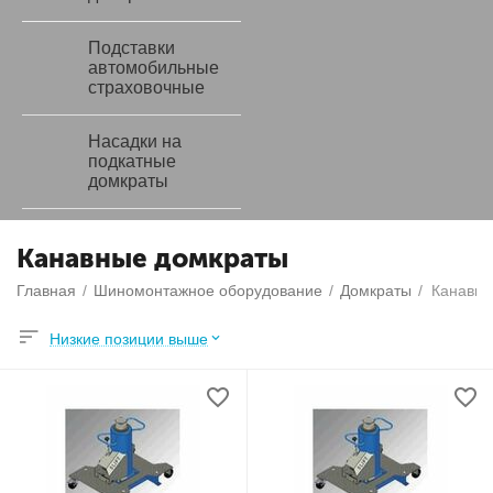
Подставки
автомобильные
страховочные
Насадки на
подкатные
домкраты
Канавные домкраты
Главная
/
Шиномонтажное оборудование
/
Домкраты
/
Канавны
Низкие позиции выше