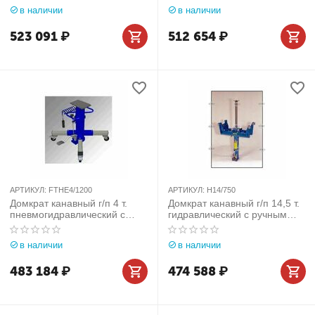
арт. H16/750
в наличии
в наличии
523 091
₽
512 654
₽
АРТИКУЛ:
FTHE4/1200
АРТИКУЛ:
H14/750
Домкрат канавный г/п 4 т.
Домкрат канавный г/п 14,5 т.
пневмогидравлический с
гидравлический c ручным
телескопическим штоком Slift
приводом Slift (Германия)
(Германия) арт. FTHE4/1200
арт. H14/750
в наличии
в наличии
483 184
₽
474 588
₽