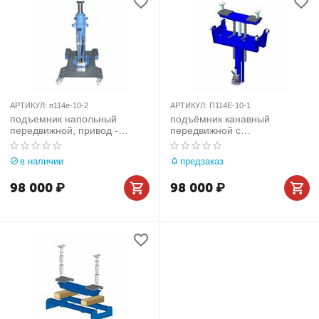
АРТИКУЛ:
п114е-10-2
АРТИКУЛ:
П114Е-10-1
подъемник напольный
подъёмник канавный
передвижной, привод -
передвижной с
ручной (гидравлический),
интегрированной системой
грузоподъёмность 10т,
поддержки, привод - ручной
в наличии
предзаказ
п114е-10-2
(гидравлический),
грузоподъёмность 10т,
98 000
₽
98 000
₽
п-114е-10-1