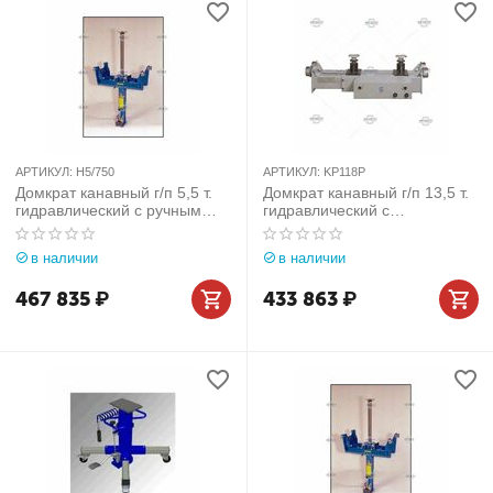
АРТИКУЛ:
H5/750
АРТИКУЛ:
KP118P
Домкрат канавный г/п 5,5 т.
Домкрат канавный г/п 13,5 т.
гидравлический c ручным
гидравлический c
приводом Slift (Германия)
пневмоприводом Ravaglioli
арт. H5/750
(Италия) арт. KP118P
в наличии
в наличии
467 835
₽
433 863
₽