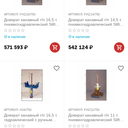
АРТИКУЛ:
FHZ16/750
АРТИКУЛ:
FHZ14/750
Домкрат канавный г/п 16,5 т.
Домкрат канавный г/п 14,5 т.
пневмогидравлический Slift
пневмогидравлический Slift
(Германия) арт. FHZ16/750
(Германия) арт. FHZ14/750
в наличии
в наличии
571 593
₽
542 124
₽
АРТИКУЛ:
H16/750
АРТИКУЛ:
FHZ11/750
Домкрат канавный г/п 16,5 т.
Домкрат канавный г/п 11 т.
гидравлический c ручным
пневмогидравлический Slift
приводом Slift (Германия)
(Германия) арт. FHZ11/750