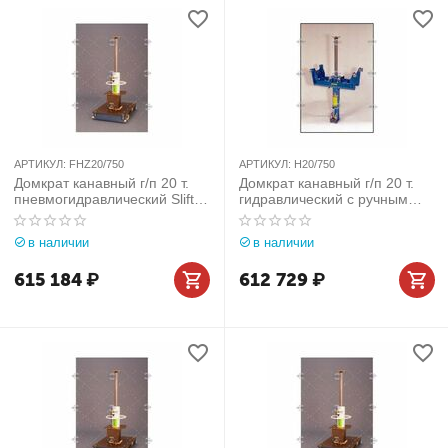
АРТИКУЛ:
FHZ20/750
АРТИКУЛ:
H20/750
Домкрат канавный г/п 20 т.
Домкрат канавный г/п 20 т.
пневмогидравлический Slift
гидравлический c ручным
(Германия) арт. FHZ20/750
приводом Slift (Германия)
арт. H20/750
в наличии
в наличии
615 184
₽
612 729
₽