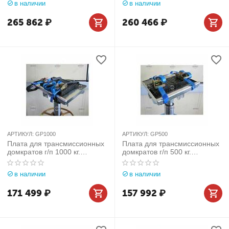
в наличии
в наличии
265 862
₽
260 466
₽
АРТИКУЛ:
GP1000
АРТИКУЛ:
GP500
Плата для трансмиссионных
Плата для трансмиссионных
домкратов г/п 1000 кг.
домкратов г/п 500 кг.
поворотная Slift (Германия)
поворотная Slift (Германия)
арт. GP1000
арт. GP500
в наличии
в наличии
171 499
₽
157 992
₽