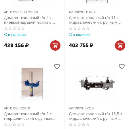
АРТИКУЛ:
FTHE2/1050
АРТИКУЛ:
H11/750
Домкрат канавный г/п 2 т.
Домкрат канавный г/п 11 т.
пневмогидравлический с
гидравлический c ручным
телескопическим штоком Slift
приводом Slift (Германия)
(Германия) арт. FTHE2/1050
арт. H11/750
в наличии
в наличии
429 156
₽
402 755
₽
АРТИКУЛ:
H2/750
АРТИКУЛ:
KP118
Домкрат канавный г/п 2 т.
Домкрат канавный г/п 13,5 т.
гидравлический c ручным
гидравлический c ручным
приводом Slift (Германия)
приводом Ravaglioli (Италия)
арт. H2/750
арт. KP118