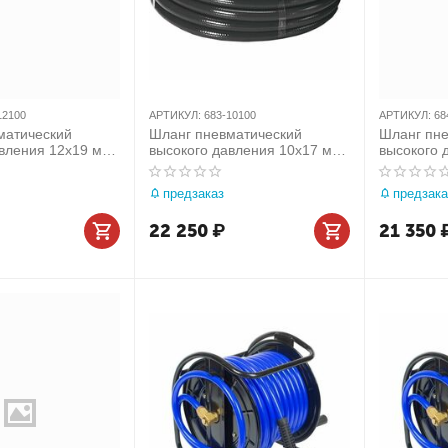
12100
АРТИКУЛ:
683-10100
АРТИКУЛ:
68
матический
Шланг пневматический
Шланг пне
вления 12х19 мм,
высокого давления 10х17 мм,
высокого 
, резиновый
бухта 100 м, резиновый
бухта 100 
3-12100
МАСТАК 683-10100
поливинил
предзаказ
предзака
22 250
₽
21 350