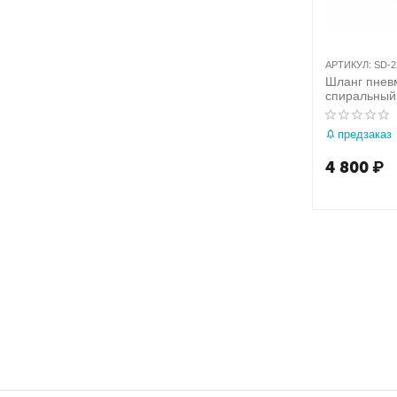
АРТИКУЛ:
SD-2
Шланг пнев
спиральный 
М1/4 полиу
предзаказ
4 800
₽