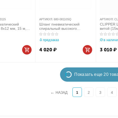
3115
АРТИКУЛ:
680-08110SQ
АРТИКУЛ:
CL
матический
Шланг пневматический
CLIPPER 
8х12 мм, 15 м,
спиральный высокого
витой (15
ретановый
давления 8х12 мм, 10 м,
полиуретановый, фитинги
предзаказ
в наличи
МАСТАК 680-08110SQ
4 020
₽
3 010
₽
Показать еще 20 тов
НАЗАД
1
2
3
4