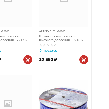
1-12100
АРТИКУЛ:
681-10100
вматический
Шланг пневматический
давления 12х17 мм,
высокого давления 10х15 мм,
 м, полиуретановый
бухта 100 м, полиуретановый
81-12100
МАСТАК 681-10100
з
предзаказ
₽
32 350
₽