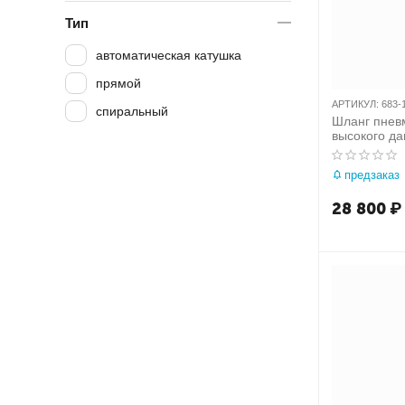
Тип
автоматическая катушка
прямой
АРТИКУЛ:
683-
спиральный
Шланг пнев
высокого да
бухта 100 м
МАСТАК 68
предзаказ
28 800
₽