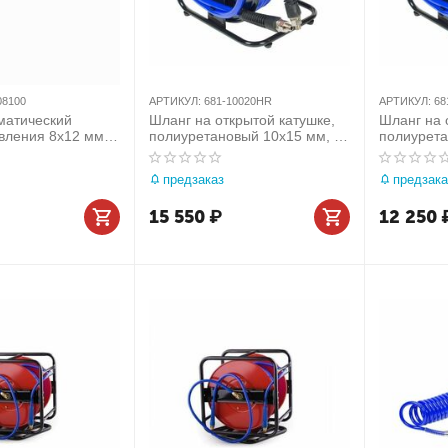
08100
АРТИКУЛ:
681-10020HR
АРТИКУЛ:
68
матический
Шланг на открытой катушке,
Шланг на 
вления 8х12 мм,
полиуретановый 10х15 мм, 20
полиурета
,
м, резьба 1/4' МАСТАК 681-
м, резьба
лоридный, гибкий
10020HR
08020HR
предзаказ
предзака
4-08100
15 550
₽
12 250