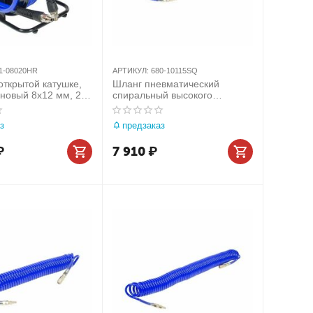
1-08020HR
АРТИКУЛ:
680-10115SQ
открытой катушке,
Шланг пневматический
новый 8х12 мм, 20
спиральный высокого
 1/4' МАСТАК 681-
давления 10х15 мм, 15 м,
полиуретановый, фитинги
з
предзаказ
МАСТАК 680-10115SQ
₽
7 910
₽