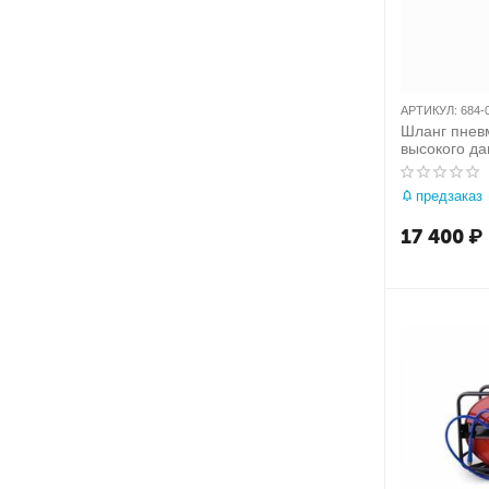
АРТИКУЛ:
684-
Шланг пнев
высокого да
бухта 100 м
поливинилх
предзаказ
МАСТАК 68
17 400
₽