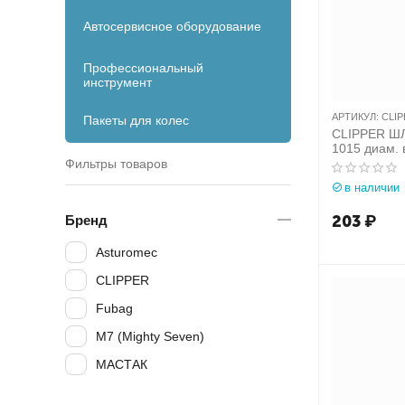
Автосервисное оборудование
Профессиональный
инструмент
АРТИКУЛ:
CLIP
Пакеты для колес
CLIPPER Ш
1015 диам. 
15мм (1 мет
Фильтры товаров
в наличии
203
₽
Бренд
Asturomec
CLIPPER
Fubag
M7 (Mighty Seven)
МАСТАК