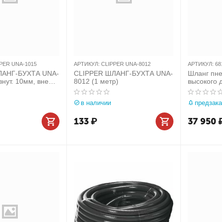
PER UNA-1015
АРТИКУЛ:
CLIPPER UNA-8012
АРТИКУЛ:
68
ЛАНГ-БУХТА UNA-
CLIPPER ШЛАНГ-БУХТА UNA-
Шланг пне
внут. 10мм, внеш.
8012 (1 метр)
высокого 
р)
бухта 100
МАСТАК 6
в наличии
предзака
133
₽
37 950