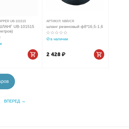
IPPER UB-101515
АРТИКУЛ:
NBR/CR
ШЛАНГ UB-101515
шланг резиновый ф8*16,5-1,6
метров)
в наличии
и
2 428
₽
аров
ВПЕРЕД