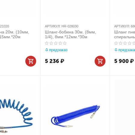
21020
АРТИКУЛ:
HR-028030
АРТИКУЛ:
68
на 20м. (10мм,
Шланг-бобина 30м. (8мм,
Шланг пне
*15мм.*20м
1/4), 8мм.*12мм.*30м
спиральны
давления 
полиурета
предзаказ
предзака
МАСТАК 6
5 236
₽
5 900
₽