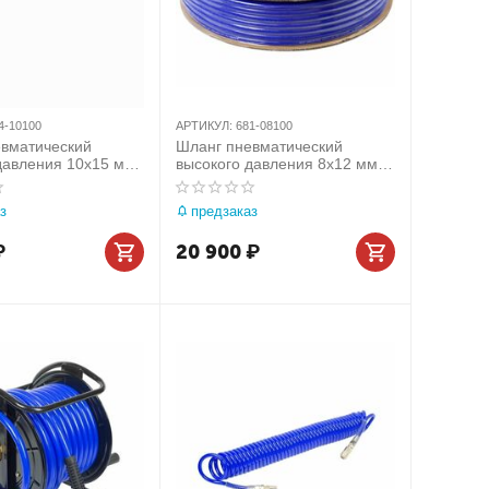
4-10100
АРТИКУЛ:
681-08100
вматический
Шланг пневматический
давления 10х15 мм,
высокого давления 8х12 мм,
м,
бухта 100 м, полиуретановый
хлоридный, гибкий
МАСТАК 681-08100
з
предзаказ
₽
20 900
₽