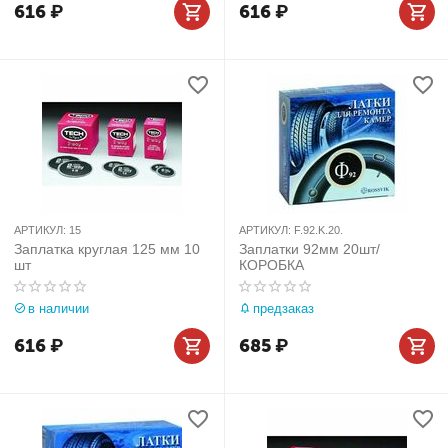
616
₽
616
₽
АРТИКУЛ:
15
АРТИКУЛ:
F.92.K.20.
Заплатка круглая 125 мм 10
Заплатки 92мм 20шт/
шт
КОРОБКА
в наличии
предзаказ
616
₽
685
₽