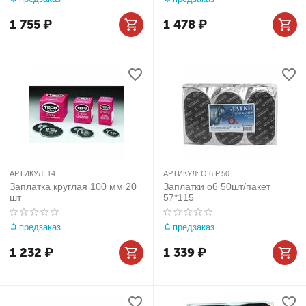
1 755
₽
1 478
₽
АРТИКУЛ:
14
АРТИКУЛ:
O.6.P.50.
Заплатка круглая 100 мм 20
Заплатки о6 50шт/пакет
шт
57*115
предзаказ
предзаказ
1 232
₽
1 339
₽