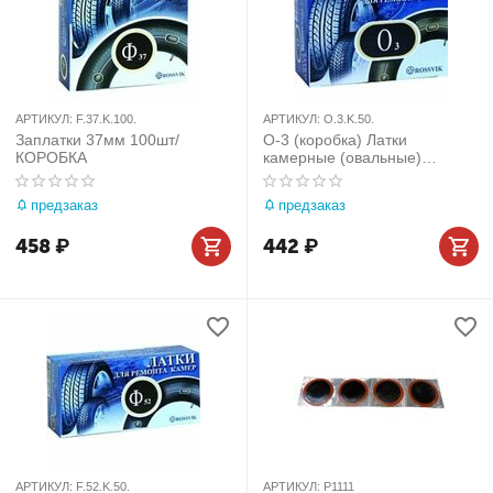
АРТИКУЛ:
F.37.K.100.
АРТИКУЛ:
O.3.K.50.
Заплатки 37мм 100шт/
О-3 (коробка) Латки
КОРОБКА
камерные (овальные)
37х57мм 50шт
предзаказ
предзаказ
458
₽
442
₽
АРТИКУЛ:
F.52.K.50.
АРТИКУЛ:
P1111