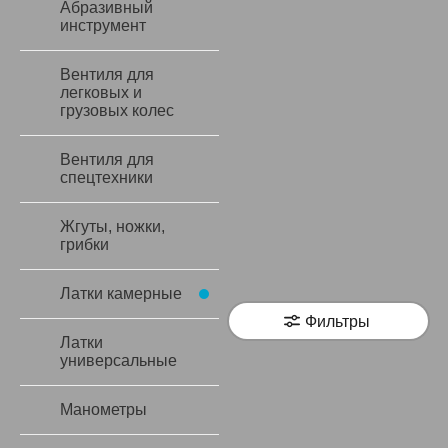
Абразивный
инструмент
Вентиля для
легковых и
грузовых колес
Вентиля для
спецтехники
Жгуты, ножки,
грибки
Латки камерные
Фильтры
Латки
универсальные
Манометры