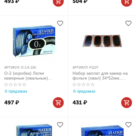
493
₽
504
₽
АРТИКУЛ:
O.2.K.100.
АРТИКУЛ:
P1107
О-2 (коробка) Латки
Набор заплат для камер на
камерные (овальные)
фольге (овал) 34*52мм.,
30х43мм 100шт
90шт
предзаказ
предзаказ
497
₽
431
₽