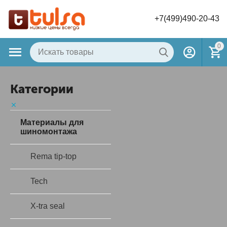
+7(499)490-20-43
0
Категории
Материалы для
шиномонтажа
Rema tip-top
Tech
X-tra seal