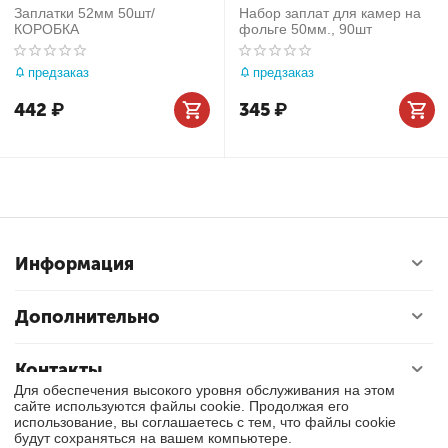
Заплатки 52мм 50шт/
Набор заплат для камер на
КОРОБКА
фольге 50мм., 90шт
предзаказ
предзаказ
442
₽
345
₽
Информация
Дополнительно
Контакты
Для обеспечения высокого уровня обслуживания на этом
сайте используются файлы cookie. Продолжая его
использование, вы соглашаетесь с тем, что файлы cookie
© 2017 - 2026 Тулса. Все права защищены.
будут сохраняться на вашем компьютере.