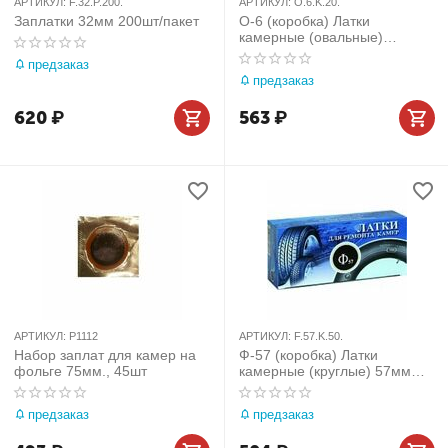
АРТИКУЛ:
F.32.P.200.
АРТИКУЛ:
O.6.K.20.
Заплатки 32мм 200шт/пакет
О-6 (коробка) Латки
камерные (овальные)
57х115мм 20шт
предзаказ
предзаказ
620
₽
563
₽
АРТИКУЛ:
P1112
АРТИКУЛ:
F.57.K.50.
Набор заплат для камер на
Ф-57 (коробка) Латки
фольге 75мм., 45шт
камерные (круглые) 57мм
50шт
предзаказ
предзаказ