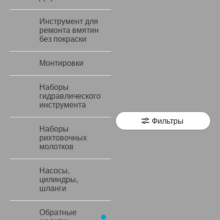
Инструмент для
ремонта вмятин
без покраски
Монтировки
Наборы
гидравлического
инструмента
Фильтры
Наборы
рихтовочных
молотков
Насосы,
цилиндры,
шланги
Обратные