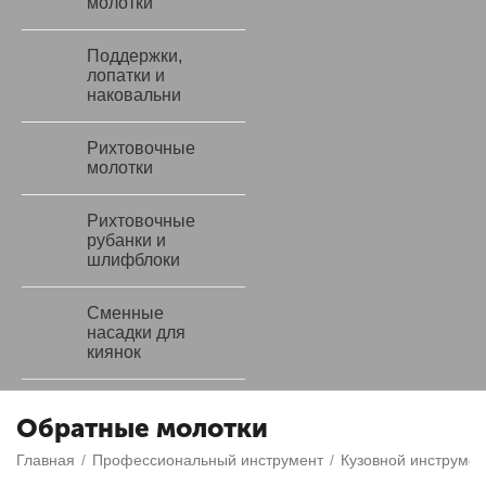
молотки
Поддержки,
лопатки и
наковальни
Рихтовочные
молотки
Рихтовочные
рубанки и
шлифблоки
Сменные
насадки для
киянок
Обратные молотки
Главная
/
Профессиональный инструмент
/
Кузовной инструмен