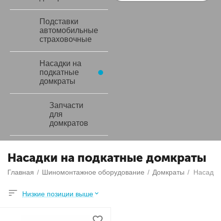
Подставки
автомобильные
страховочные
Насадки на
подкатные
домкраты
Запчасти
для
домкратов
Насадки на подкатные домкраты
Главная
/
Шиномонтажное оборудование
/
Домкраты
/
Насадки
Низкие позиции выше