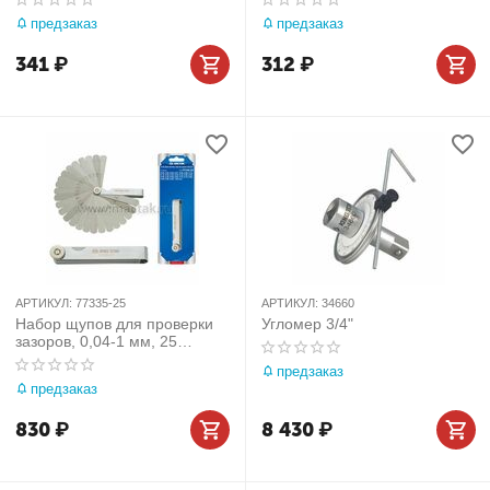
предзаказ
предзаказ
341
₽
312
₽
АРТИКУЛ:
77335-25
АРТИКУЛ:
34660
Набор щупов для проверки
Угломер 3/4"
зазоров, 0,04-1 мм, 25
предметов KING TONY
предзаказ
77335-25
предзаказ
830
₽
8 430
₽