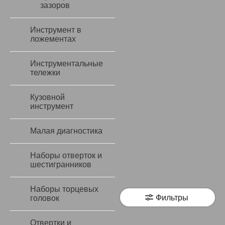
зазоров
Инструмент в
ложементах
Инструментальные
тележки
Кузовной
инструмент
Малая диагностика
Наборы отверток и
шестигранников
Наборы торцевых
Фильтры
головок
Отвертки и