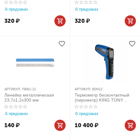
79063-12
предзаказ
предзаказ
320
₽
320
₽
АРТИКУЛ:
79061-12
АРТИКУЛ:
9DN12
Линейка металлическая
Термометр бесконтактный
23,7x1,2x300 мм
(пирометр) KING TONY
9DN12
предзаказ
предзаказ
140
₽
10 400
₽