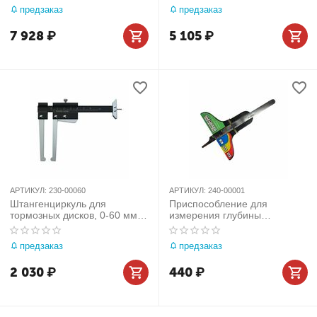
предзаказ
предзаказ
7 928
₽
5 105
₽
АРТИКУЛ:
230-00060
АРТИКУЛ:
240-00001
Штангенциркуль для
Приспособление для
тормозных дисков, 0-60 мм
измерения глубины
МАСТАК 230-00060
протектора МАСТАК 240-
00001
предзаказ
предзаказ
2 030
₽
440
₽