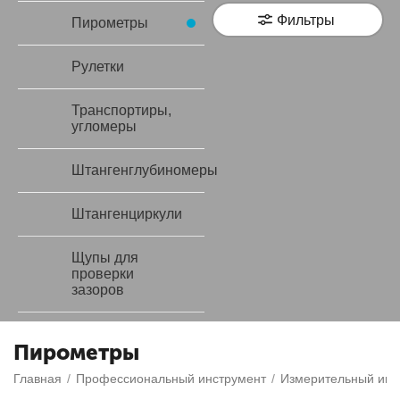
Фильтры
Пирометры
Рулетки
Транспортиры,
угломеры
Штангенглубиномеры
Штангенциркули
Щупы для
проверки
зазоров
Пирометры
Главная
/
Профессиональный инструмент
/
Измерительный инс