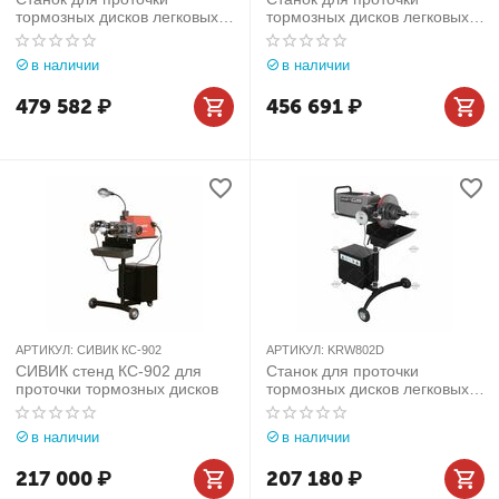
тормозных дисков легковых
тормозных дисков легковых
автомобилей без снятия
автомобилей без снятия
Comec (Италия) арт.
Comec (Италия) арт.
в наличии
в наличии
TD302.TRI
TD302.MNF
479 582
₽
456 691
₽
АРТИКУЛ:
СИВИК КС-902
АРТИКУЛ:
KRW802D
СИВИК стенд КС-902 для
Станок для проточки
проточки тормозных дисков
тормозных дисков легковых
автомобилей без снятия
KraftWell (КНР) арт. KRW802D
в наличии
в наличии
217 000
₽
207 180
₽