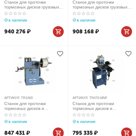
Станок для проточки
Станок для проточки
тормозных дисков грузовых
тормозных дисков грузовых
автомобилей без снятия
автомобилей без снятия
Comec (Италия) арт.
Comec (Италия) арт.
в наличии
в наличии
TD502.MNF
TD502.STD
940 276
₽
908 168
₽
АРТИКУЛ:
TR1000
АРТИКУЛ:
TR470.MNF
Станок для проточки
Станок для проточки
тормозных дисков и
тормозных дисков и
барабанов со снятием
барабанов легковых
Comec (Италия) арт. TR1000
автомобилей со снятием
в наличии
в наличии
Comec (Италия) арт.
TR470.MNF
847 431
₽
795 335
₽