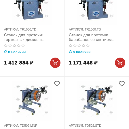
АРТИКУЛ:
TR1000.TD
АРТИКУЛ:
TR1000.TB
Станок для проточки
Станок для проточки
тормозных дисков и
барабанов со снятием
барабанов со снятием
Comec (Италия) арт.
Comec (Италия) арт.
TR1000.TB
в наличии
в наличии
TR1000.TD
1 412 884
₽
1 171 448
₽
АРТИКУЛ:
TD502.MNF
АРТИКУЛ:
TD502.STD