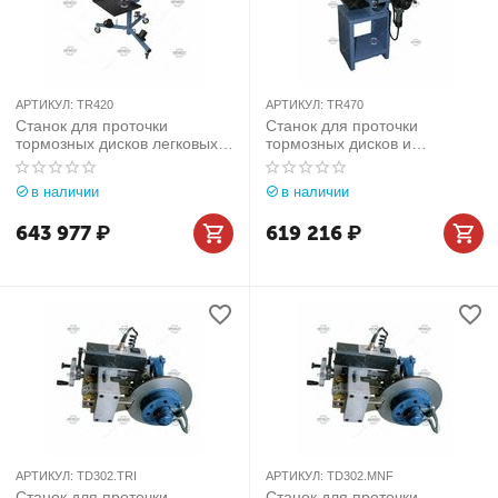
АРТИКУЛ:
TR420
АРТИКУЛ:
TR470
Станок для проточки
Станок для проточки
тормозных дисков легковых
тормозных дисков и
автомобилей без снятия
барабанов легковых
(мобильный) Comec (Италия)
автомобилей со снятием
в наличии
в наличии
арт. TR420
Comec (Италия) арт. TR470
643 977
₽
619 216
₽
АРТИКУЛ:
TD302.TRI
АРТИКУЛ:
TD302.MNF
Станок для проточки
Станок для проточки