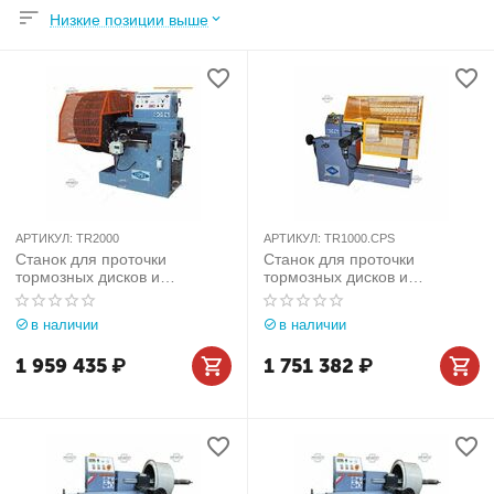
Низкие позиции выше
АРТИКУЛ:
TR2000
АРТИКУЛ:
TR1000.CPS
Станок для проточки
Станок для проточки
тормозных дисков и
тормозных дисков и
барабанов со снятием
барабанов со снятием
Comec (Италия) арт. TR2000
Comec (Италия) арт.
в наличии
в наличии
TR1000.CPS
1 959 435
₽
1 751 382
₽