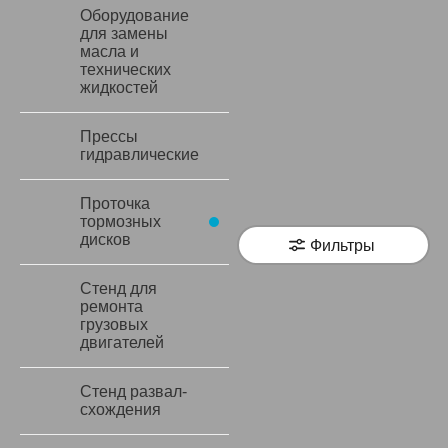
Оборудование
для замены
масла и
технических
жидкостей
Прессы
гидравлические
Проточка
тормозных
дисков
Фильтры
Стенд для
ремонта
грузовых
двигателей
Стенд развал-
схождения