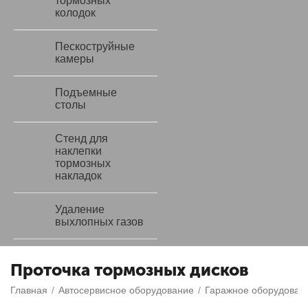
тормозных
колодок
Пескоструйные
камеры
Подъемные
столы
Стенд для
наклепки
тормозных
накладок
Удаление
выхлопных газов
Проточка тормозных дисков
Главная
/
Автосервисное оборудование
/
Гаражное оборудован