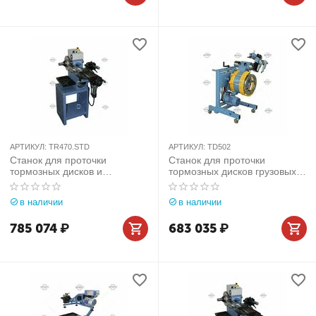
АРТИКУЛ:
TR470.STD
АРТИКУЛ:
TD502
Станок для проточки
Станок для проточки
тормозных дисков и
тормозных дисков грузовых
барабанов легковых
автомобилей без снятия
автомобилей со снятием
Comec (Италия) арт. TD502
в наличии
в наличии
Comec (Италия) арт.
TR470.STD
785 074
₽
683 035
₽