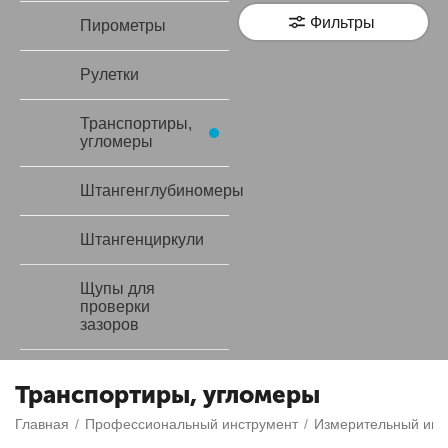
Фильтры
Пирометры
Рулетки
Транспортиры,
угломеры
Штангенглубиномеры
Штангенциркули
Щупы для
проверки
зазоров
Транспортиры, угломеры
Главная
/
Профессиональный инструмент
/
Измерительный инс