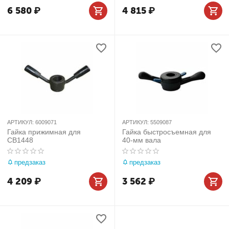
6 580
₽
4 815
₽
АРТИКУЛ:
6009071
АРТИКУЛ:
5509087
Гайка прижимная для
Гайка быстросъемная для
CB1448
40-мм вала
предзаказ
предзаказ
4 209
₽
3 562
₽