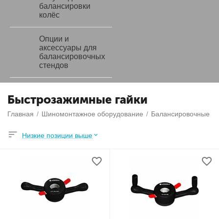
балансировки
колёс
Опции и
аксессуары для
балансировочных
стендов
Быстрозажимные гайки
Главная
/
Шиномонтажное оборудование
/
Балансировочные ст
Низкие позиции выше