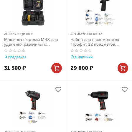
АРТИКУЛ:
QB-0808
АРТИКУЛ:
410-00012
Машинка системы MBX для
Набор для шиномонтажа
удаления ржавчины c
'Профи', 12 предметов
комплектом
МАСТАК 410-00012
принадлежностей MIGHTY
предзаказ
в наличии
SEVEN QB-0808
31 500
₽
29 800
₽