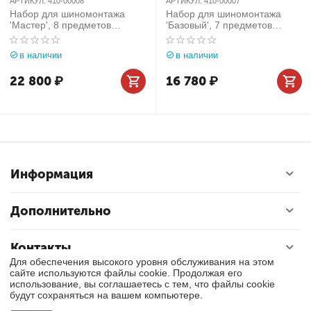
АРТИКУЛ:
410-00008
АРТИКУЛ:
410-00007
Набор для шиномонтажа
Набор для шиномонтажа
'Мастер', 8 предметов
'Базовый', 7 предметов
МАСТАК 410-00008
МАСТАК 410-00007
в наличии
в наличии
22 800
₽
16 780
₽
Информация
Дополнительно
Контакты
Для обеспечения высокого уровня обслуживания на этом
сайте используются файлы cookie. Продолжая его
использование, вы соглашаетесь с тем, что файлы cookie
© 2017 - 2026 Тулса. Все права защищены.
будут сохраняться на вашем компьютере.