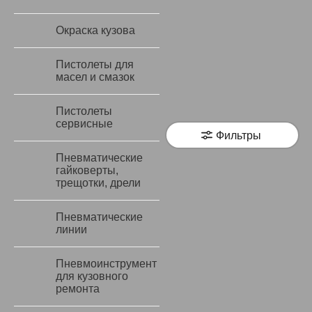
Окраска кузова
Пистолеты для
масел и смазок
Пистолеты
сервисные
Фильтры
Пневматические
гайковерты,
трещотки, дрели
Пневматические
линии
Пневмоинструмент
для кузовного
ремонта