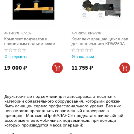
АРТИКУЛ:
КС-132
АРТИКУЛ:
KRW936
Комплект подхватов к
Комплект вращающихся лап
ножничным подъемникам
для подъемника KRW260A.
для рамных а/м СИВИК
KraftWell (КНР) арт. KRW936
КС-132
предзаказ
в наличии
19 000
₽
11 755
₽
Двухстоечные подъемники для автосервиса относятся к
категории обязательного оборудования, которыми должен
быть оснащен сервис профессионального уровня. Без них
невозможно представить современный автосервис в
принципе. Магазин «ПроБАЛАНС» предлагает широчайший
ассортимент автомобильных подъемников, при помощи
которых производится масса операций: