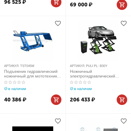
96 525
₽
69 000
₽
АРТИКУЛ:
TST045M
АРТИКУЛ:
PULI PL- B30Y
Подъемник гидравлический
Ножничный
ножничный для мототехники
электрогидравлический
TST045M (450 кг)
подъемник PULI PL- B30Y Г/
П 3Т
в наличии
в наличии
40 386
₽
206 433
₽