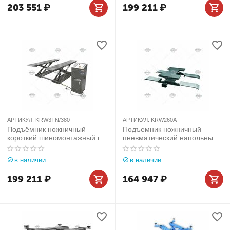
203 551
₽
199 211
₽
АРТИКУЛ:
KRW3TN/380
АРТИКУЛ:
KRW260A
Подъёмник ножничный
Подъемник ножничный
короткий шиномонтажный г/п
пневматический напольный,
3 т
г/п 2,5 т
в наличии
в наличии
199 211
₽
164 947
₽