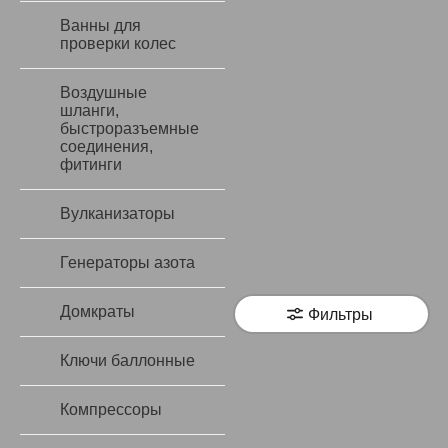
Ванны для
проверки колес
Воздушные
шланги,
быстроразъемные
соединения,
фитинги
Вулканизаторы
Генераторы азота
Домкраты
Фильтры
Ключи баллонные
Компрессоры