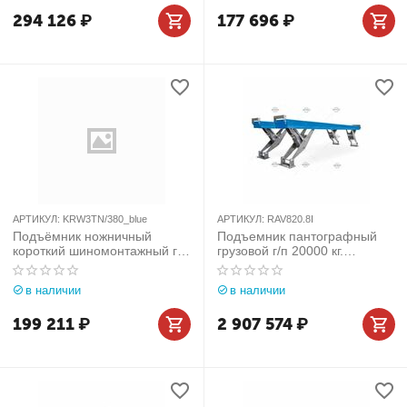
294 126
₽
177 696
₽
АРТИКУЛ:
KRW3TN/380_blue
АРТИКУЛ:
RAV820.8I
Подъёмник ножничный
Подъемник пантографный
короткий шиномонтажный г/п
грузовой г/п 20000 кг.
3000 кг. KraftWell (КНР) арт.
заглубляемый, платформы
KRW3TN/380_blue
гладкие Ravaglioli (Италия)
в наличии
в наличии
арт. RAV820.8I
199 211
₽
2 907 574
₽