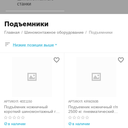
станки
Подъемники
Главная
/
Шиномонтажное оборудование
/
Подъемники
Низкие позиции выше
АРТИКУЛ:
4EE1150
АРТИКУЛ:
KRW260B
Подъёмник ножничный
Подъемник ножничный г/п
короткий шиномонтажный г/п
2500 кг. пневматический
2800 кг. Velyen (Испания) арт.
напольный с поворотными
4EE1150
лапами KraftWell (КНР) арт.
в наличии
в наличии
KRW260B