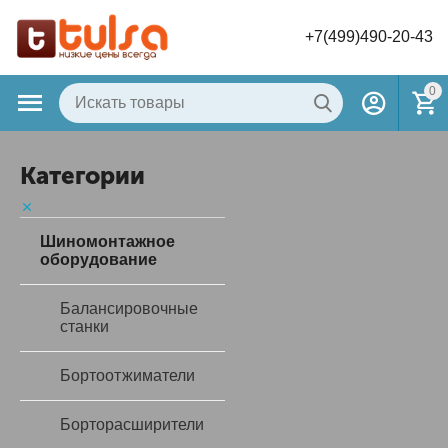
+7(499)490-20-43
0
Категории
Шиномонтажное
оборудование
Балансировочные
станки
Бортоотжиматели
Борторасширители