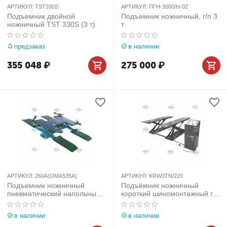
АРТИКУЛ:
TST330S
АРТИКУЛ:
ПГН-3000/Н-02
Подъемник двойной
Подъемник ножничный, г/п 3
ножничный TST 330S (3 т)
т
предзаказ
в наличии
355 048
₽
275 000
₽
АРТИКУЛ:
260A(OMA535A)
АРТИКУЛ:
KRW3TN/220
Подъемник ножничный
Подъёмник ножничный
пневматический напольный,
короткий шиномонтажный г/п
г/п 2,5 т
3 т
в наличии
в наличии