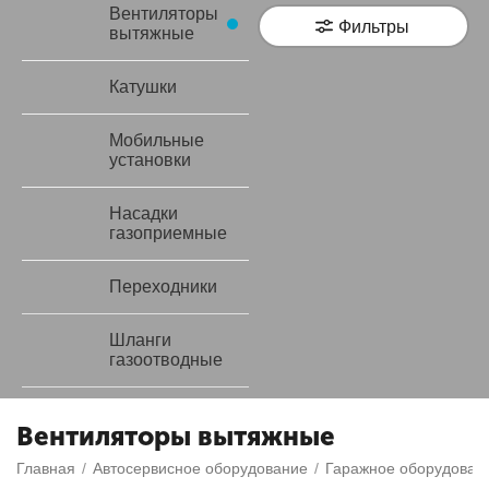
Вентиляторы
Фильтры
вытяжные
Катушки
Мобильные
установки
Насадки
газоприемные
Переходники
Шланги
газоотводные
Вентиляторы вытяжные
Главная
/
Автосервисное оборудование
/
Гаражное оборудован