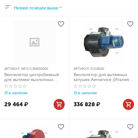
Низкие позиции выше
АРТИКУЛ:
MFS-0,9M000000
АРТИКУЛ:
EV18000
Вентилятор центробежный
Вентилятор для вытяжных
для вытяжки выхлопных
катушек Aerservice (Италия)
газов на штативе (900 куб.м./
арт. EV18000
час)
в наличии
в наличии
29 464
₽
336 828
₽