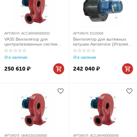
АРТИКУЛ:
ACCARH00000032
АРТИКУЛ:
EV15000
VA35 Вентилятор для
Вентилятор для вытяжных
централизованных систем
катушек Aerservice (Италия)
Aerservice (Италия) арт.
арт. EV15000
ACCARH00000032
в наличии
в наличии
250 610
₽
242 040
₽
АРТИКУЛ:
VA401501500000
АРТИКУЛ:
ACCARH00000040