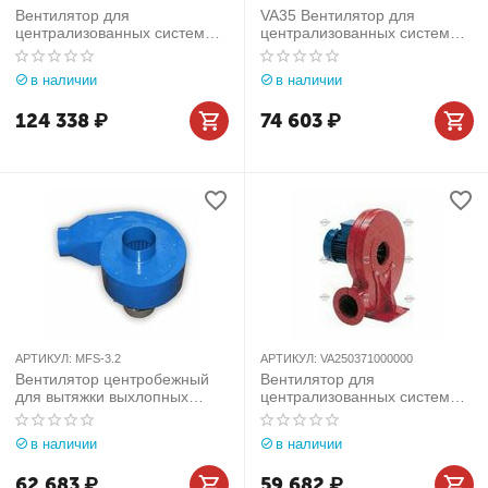
Вентилятор для
VA35 Вентилятор для
централизованных систем
централизованных систем
Aerservice (Италия) арт.
Aerservice (Италия) арт.
VA401501500000
ACCARH00000040
в наличии
в наличии
124 338
₽
74 603
₽
АРТИКУЛ:
MFS-3.2
АРТИКУЛ:
VA250371000000
Вентилятор центробежный
Вентилятор для
для вытяжки выхлопных
централизованных систем
газов MFS (3200 м³/час)
Aerservice (Италия) арт.
VA250371000000
в наличии
в наличии
62 683
₽
59 682
₽