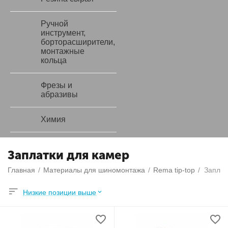
Ручной
инструмент,
борторасширители,
монтажные
кольца
Фрезы и
абразивы
Химия
Заплатки для камер
Главная
/
Материалы для шиномонтажа
/
Rema tip-top
/
Заплат
Низкие позиции выше