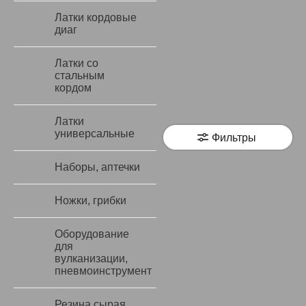
Латки кордовые
диаг
Латки со
стальным
кордом
Латки
универсальные
Фильтры
Наборы, аптечки
Ножки, грибки
Оборудование
для
вулканизации,
пневмоинструмент
Резина сырая