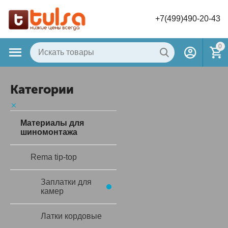
+7(499)490-20-43
0
Категории
Материалы для
шиномонтажа
Rema tip-top
Заплатки для
камер
Латки кордовые